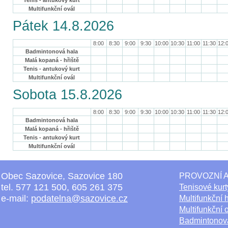
Tenis - antukový kurt
Multifunkční ovál
Pátek 14.8.2026
8:00
8:30
9:00
9:30
10:00
10:30
11:00
11:30
12:
Badmintonová hala
Malá kopaná - hřiště
Tenis - antukový kurt
Multifunkční ovál
Sobota 15.8.2026
8:00
8:30
9:00
9:30
10:00
10:30
11:00
11:30
12:
Badmintonová hala
Malá kopaná - hřiště
Tenis - antukový kurt
Multifunkční ovál
Obec Sazovice, Sazovice 180
PROVOZNÍ A
tel. 577 121 500, 605 261 375
Tenisové kurt
e-mail:
podatelna@sazovice.cz
Multifunkční h
Multifunkční 
Badmintonov