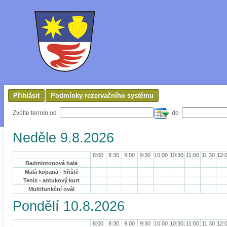
Přihlásit
Podmínky rezervačního systému
Zvolte termín od
do
Neděle 9.8.2026
8:00
8:30
9:00
9:30
10:00
10:30
11:00
11:30
12:
Badmintonová hala
Malá kopaná - hřiště
Tenis - antukový kurt
Multifunkční ovál
Pondělí 10.8.2026
8:00
8:30
9:00
9:30
10:00
10:30
11:00
11:30
12: