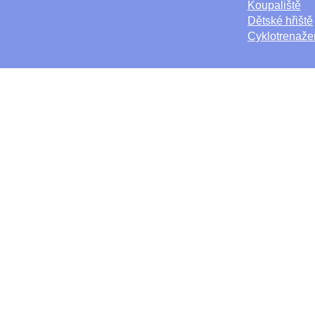
Koupaliště
Dětské hřiště
Cyklotrenaže